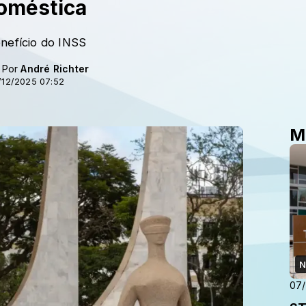
doméstica
enefício do INSS
- Por
André Richter
/12/2025 07:52
M
N
07