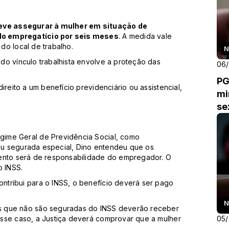
deve assegurar à mulher em situação de
lo empregatício por seis meses
. A medida vale
do local de trabalho.
N
do vínculo trabalhista envolve a proteção das
06
PG
ireito a um benefício previdenciário ou assistencial,
mi
se
ime Geral de Previdência Social, como
a ou segurada especial, Dino entendeu que os
mento será de responsabilidade do empregador. O
o INSS.
tribui para o INSS, o benefício deverá ser pago
N
s que não são seguradas do INSS deverão receber
05
sse caso, a Justiça deverá comprovar que a mulher