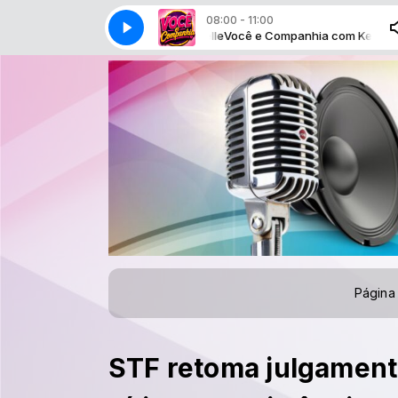
08:00 - 11:00
 e Companhia com Keilla Isabelle
Você e Companhia com Keilla Isabelle
Página 
STF retoma julgament