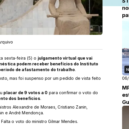
ST
no
pa
Arquivo
a sexta-feira (5) o
julgamento virtual que vai
oméstica podem receber benefícios do Instituto
 período de afastamento do trabalho
.
N
to, mas foi suspenso por um pedido de vista feito
06
MP
ou
placar de 9 votos a 0
para confirmar o voto do
es
nto dos benefícios
.
Gu
stros Alexandre de Moraes, Cristiano Zanin,
chin e André Mendonça.
. Falta o voto do ministro Gilmar Mendes.