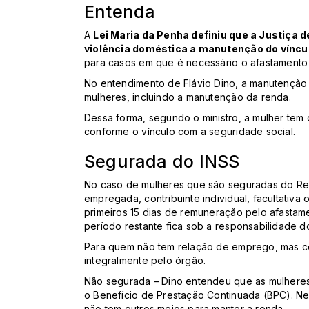
Entenda
A
Lei Maria da Penha definiu que a Justiça 
violência doméstica a manutenção do víncu
para casos em que é necessário o afastamento 
No entendimento de Flávio Dino, a manutenção 
mulheres, incluindo a manutenção da renda.
Dessa forma, segundo o ministro, a mulher tem d
conforme o vínculo com a seguridade social.
Segurada do INSS
No caso de mulheres que são seguradas do Reg
empregada, contribuinte individual, facultativ
primeiros 15 dias de remuneração pelo afasta
período restante fica sob a responsabilidade d
Para quem não tem relação de emprego, mas con
integralmente pelo órgão.
Não segurada – Dino entendeu que as mulhere
o Benefício de Prestação Continuada (BPC). Ne
não tem outros meios para manter a renda.