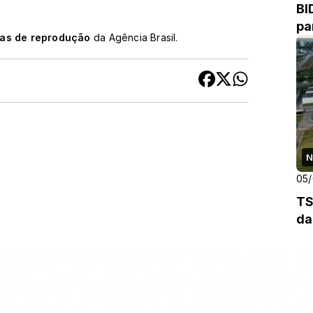
BI
pa
cas de reprodução
da Agência Brasil.
N
05
TS
da