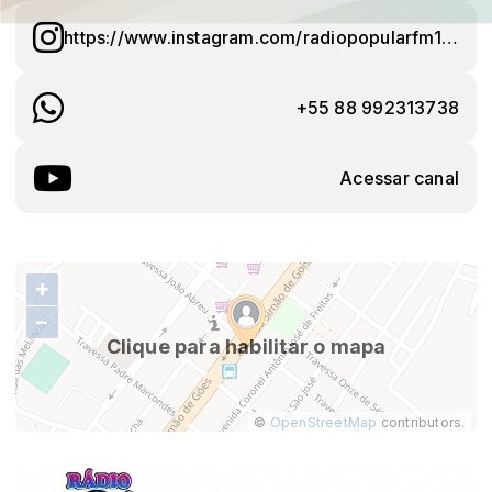
https://www.instagram.com/radiopopularfm1049
+55 88 992313738
Acessar canal
+
−
Clique para habilitar o mapa
©
OpenStreetMap
contributors.