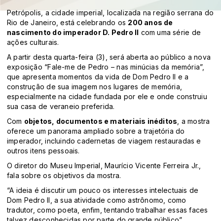
Petrópolis, a cidade imperial, localizada na região serrana do
Rio de Janeiro, está celebrando os
200 anos de
nascimento do imperador D. Pedro II
com uma série de
ações culturais.
A partir desta quarta-feira (3), será aberta ao público a nova
exposição “Fale-me de Pedro – nas minúcias da memória”,
que apresenta momentos da vida de Dom Pedro II e a
construção de sua imagem nos lugares de memória,
especialmente na cidade fundada por ele e onde construiu
sua casa de veraneio preferida.
Com
objetos, documentos e materiais inéditos
, a mostra
oferece um panorama ampliado sobre a trajetória do
imperador, incluindo cadernetas de viagem restauradas e
outros itens pessoais.
O diretor do Museu Imperial, Maurício Vicente Ferreira Jr.,
fala sobre os objetivos da mostra.
“A ideia é discutir um pouco os interesses intelectuais de
Dom Pedro II, a sua atividade como astrônomo, como
tradutor, como poeta, enfim, tentando trabalhar essas faces
talvez desconhecidas por parte do grande público”.